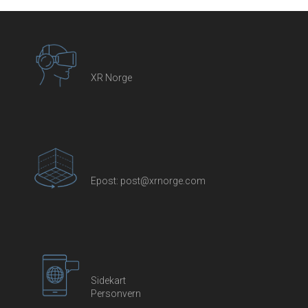
XR Norge
Epost:
post@xrnorge.com
Sidekart
Personvern