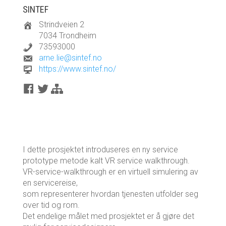
SINTEF
Strindveien 2
7034 Trondheim
73593000
arne.lie@sintef.no
https://www.sintef.no/
I dette prosjektet introduseres en ny service
prototype metode kalt VR service walkthrough.
VR-service-walkthrough er en virtuell simulering av
en servicereise,
som representerer hvordan tjenesten utfolder seg
over tid og rom.
Det endelige målet med prosjektet er å gjøre det