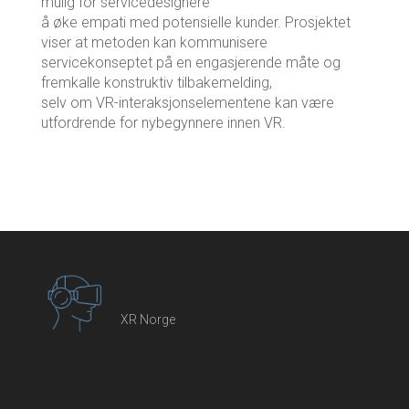
mulig for servicedesignere
å øke empati med potensielle kunder. Prosjektet
viser at metoden kan kommunisere
servicekonseptet på en engasjerende måte og
fremkalle konstruktiv tilbakemelding,
selv om VR-interaksjonselementene kan være
utfordrende for nybegynnere innen VR.
XR Norge